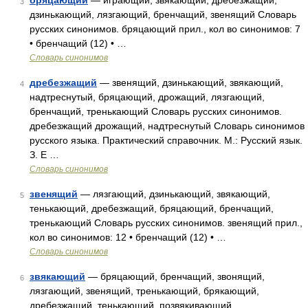
бряцающий
— играющий, звякающий, дребезжащий,
3
дзинькающий, лязгающий, бренчащий, звенящий Словарь
русских синонимов. бряцающий прил., кол во синонимов: 7
• бренчащий (12) • …
Словарь синонимов
дребезжащий
— звенящий, дзинькающий, звякающий,
4
надтреснутый, бряцающий, дрожащий, лязгающий,
бренчащий, тренькающий Словарь русских синонимов.
дребезжащий дрожащий, надтреснутый Словарь синонимов
русского языка. Практический справочник. М.: Русский язык.
З. Е …
Словарь синонимов
звенящий
— лязгающий, дзинькающий, звякающий,
5
тенькающий, дребезжащий, бряцающий, бренчащий,
тренькающий Словарь русских синонимов. звенящий прил.,
кол во синонимов: 12 • бренчащий (12) • …
Словарь синонимов
звякающий
— бряцающий, бренчащий, звонящий,
6
лязгающий, звенящий, тренькающий, брякающий,
дребезжащий, тенькающий, позвякивающий,