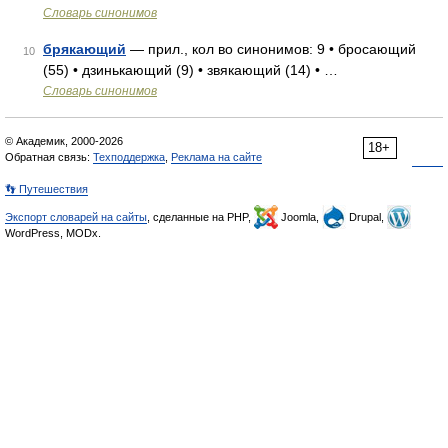
Словарь синонимов
брякающий
— прил., кол во синонимов: 9 • бросающий
10
(55) • дзинькающий (9) • звякающий (14) • …
Словарь синонимов
© Академик, 2000-2026
18+
Обратная связь:
Техподдержка
,
Реклама на сайте
👣 Путешествия
Экспорт словарей на сайты
, сделанные на PHP,
Joomla,
Drupal,
WordPress, MODx.